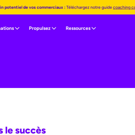
lein potentiel de vos commerciaux :
Téléchargez notre guide
coaching c
ations
Propulsez
Ressources
s le succès